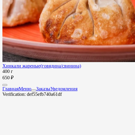
Хинкали жареные(говядина/свинина)
400 г
650 ₽
Главная
Меню
Заказы
Уведомления
Verification: def55efb740a61df