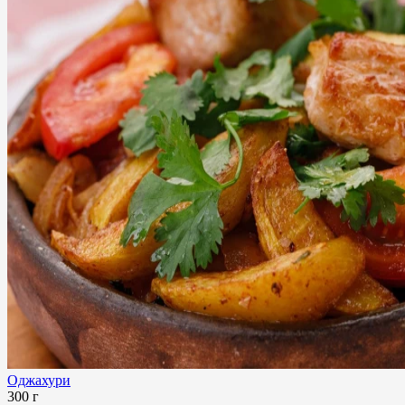
Оджахури
300 г