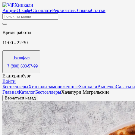
Акции
О кафе
Об оплате
Реквизиты
Отзывы
Статьи
Время работы
11:00 - 22:30
Телефон
+7 (800) 600-57-99
Екатеринбург
Войти
Бестселлеры
Хинкали замороженные
Хинкали
Выпечка
Салаты и
Главная
Каталог
Бестселлеры
Хачапури Мегрельские
Вернуться назад