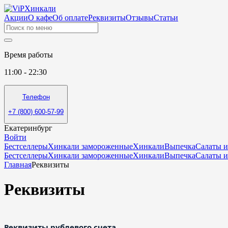
Акции
О кафе
Об оплате
Реквизиты
Отзывы
Статьи
Время работы
11:00 - 22:30
Телефон
+7 (800) 600-57-99
Екатеринбург
Войти
Бестселлеры
Хинкали замороженные
Хинкали
Выпечка
Салаты и
Бестселлеры
Хинкали замороженные
Хинкали
Выпечка
Салаты и
Главная
Реквизиты
Реквизиты
Реквизиты рублевого счета