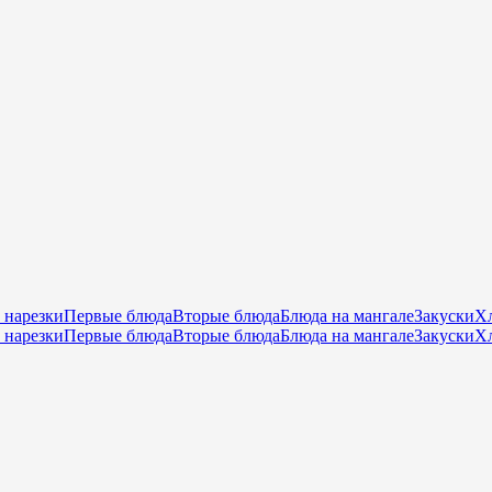
 нарезки
Первые блюда
Вторые блюда
Блюда на мангале
Закуски
Хл
 нарезки
Первые блюда
Вторые блюда
Блюда на мангале
Закуски
Хл