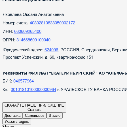
Яковлева Оксана Анатольевна
Номер счета:
40802810838050002172
ИНН:
660609265400
ОГРН:
314668609100040
Юридический адрес:
624096
, РОССИЯ, Свердловская, Верхн
Проспект Успенский, д. 60, квартира/офис 151
Реквизиты ФИЛИАЛ "ЕКАТЕРИНБУРГСКИЙ" АО "АЛЬФА-
БИК:
046577964
К/с:
30101810100000000964
в УРАЛЬСКОЕ ГУ БАНКА РОССИ
СКАЧАЙТЕ НАШЕ ПРИЛОЖЕНИЕ
Скачать
Доставка
Самовывоз
В зале
Указать адрес
Меню