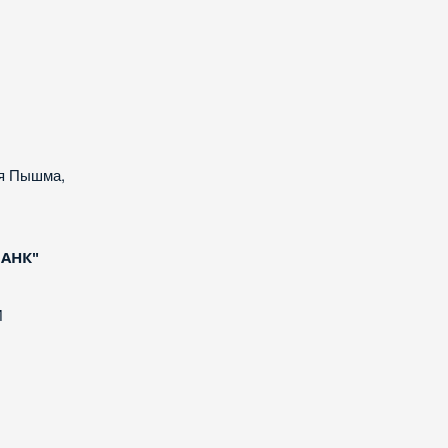
яя Пышма,
БАНК"
И