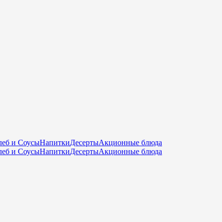
еб и Соусы
Напитки
Десерты
Акционные блюда
еб и Соусы
Напитки
Десерты
Акционные блюда