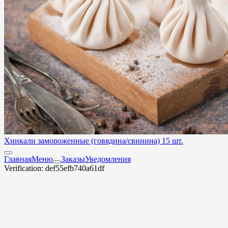
Хинкали замороженные (говядина/свинина) 15 шт.
Главная
Меню
Заказы
Уведомления
Verification: def55efb740a61df