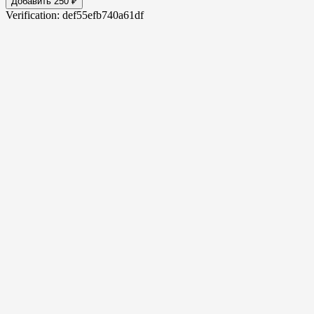
Добавить 250 ₽
Verification: def55efb740a61df