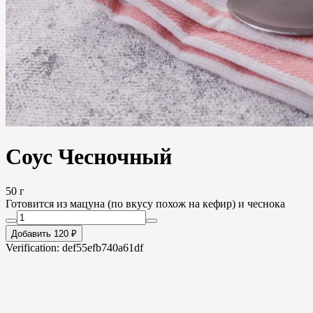
Соус Чесночный
50 г
Готовится из мацуна (по вкусу похож на кефир) и чеснока
Добавить 120 ₽
Verification: def55efb740a61df