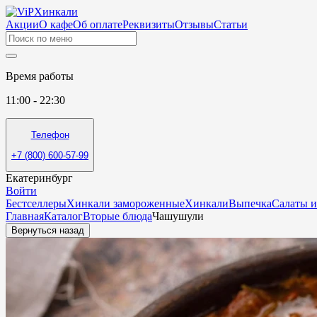
Акции
О кафе
Об оплате
Реквизиты
Отзывы
Статьи
Время работы
11:00 - 22:30
Телефон
+7 (800) 600-57-99
Екатеринбург
Войти
Бестселлеры
Хинкали замороженные
Хинкали
Выпечка
Салаты и
Главная
Каталог
Вторые блюда
Чашушули
Вернуться назад