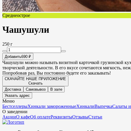
Среднеострое
Чашушули
250 г
Добавить
690 ₽
Чашушули можно называть визитной карточкой грузинской кухн
творческой деятельности. В его вкусе сочетаются мягкость, неж
Попробовав раз, Вы постоянно будете его заказывать!
СКАЧАЙТЕ НАШЕ ПРИЛОЖЕНИЕ
Скачать
Доставка
Самовывоз
В зале
Указать адрес
Меню
Бестселлеры
Хинкали замороженные
Хинкали
Выпечка
Салаты и
О заведении
Акции
О кафе
Об оплате
Реквизиты
Отзывы
Статьи