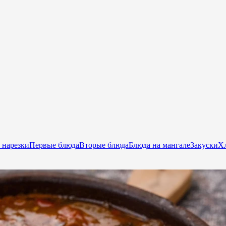
 нарезки
Первые блюда
Вторые блюда
Блюда на мангале
Закуски
Хл