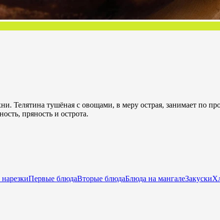
и. Телятина тушёная с овощами, в меру острая, занимает по пр
ность, пряность и острота.
 нарезки
Первые блюда
Вторые блюда
Блюда на мангале
Закуски
Хл