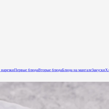
 нарезки
Первые блюда
Вторые блюда
Блюда на мангале
Закуски
Хл