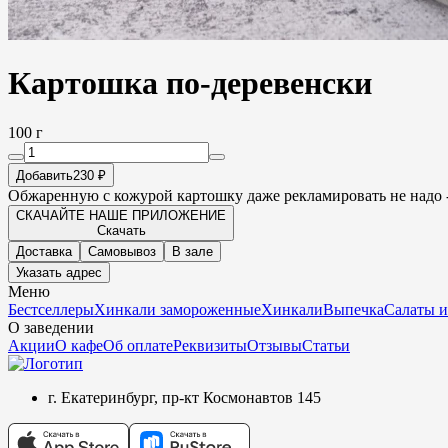
Картошка по-деревенски
100 г
Добавить
230 ₽
Обжаренную с кожурой картошку даже рекламировать не надо -
СКАЧАЙТЕ НАШЕ ПРИЛОЖЕНИЕ
Скачать
Доставка
Самовывоз
В зале
Указать адрес
Меню
Бестселлеры
Хинкали замороженные
Хинкали
Выпечка
Салаты и
О заведении
Акции
О кафе
Об оплате
Реквизиты
Отзывы
Статьи
г. Екатеринбург, пр-кт Космонавтов 145