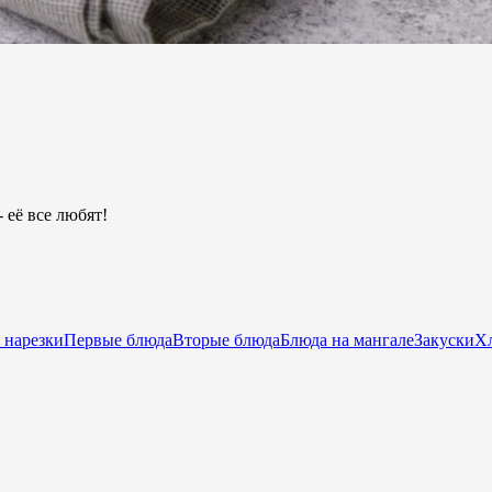
 её все любят!
 нарезки
Первые блюда
Вторые блюда
Блюда на мангале
Закуски
Хл