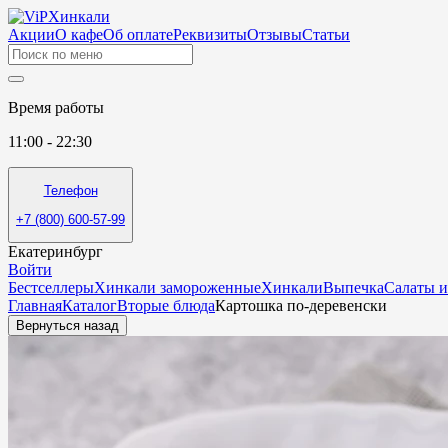
Акции
О кафе
Об оплате
Реквизиты
Отзывы
Статьи
Время работы
11:00 - 22:30
Телефон
+7 (800) 600-57-99
Екатеринбург
Войти
Бестселлеры
Хинкали замороженные
Хинкали
Выпечка
Салаты и
Главная
Каталог
Вторые блюда
Картошка по-деревенски
Вернуться назад